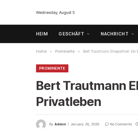
Wednesday, August 5
HEIM
GESCHÄFT
NACHRICHT
Home
»
Prominente
»
Bert Trautmann Ehepartner: Ein B
PROMINENTE
Bert Trautmann Eh
Privatleben
By
Admin
January 26, 2026
No Comments