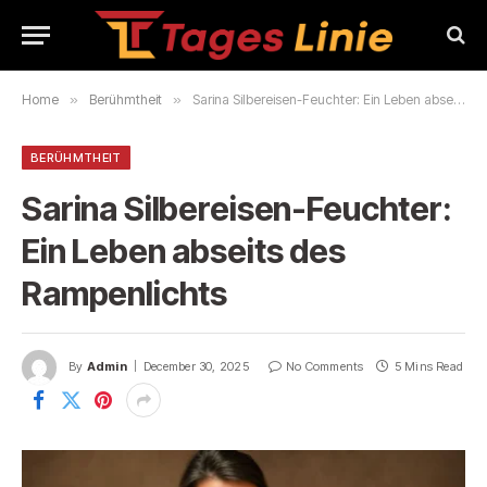
Home
»
Berühmtheit
»
Sarina Silbereisen-Feuchter: Ein Leben abseits des Rampenlichts
BERÜHMTHEIT
Sarina Silbereisen-Feuchter:
Ein Leben abseits des
Rampenlichts
By
Admin
December 30, 2025
No Comments
5 Mins Read