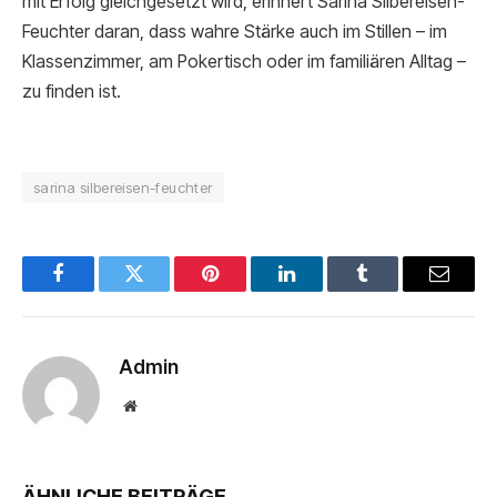
mit Erfolg gleichgesetzt wird, erinnert Sarina Silbereisen-
Feuchter daran, dass wahre Stärke auch im Stillen – im
Klassenzimmer, am Pokertisch oder im familiären Alltag –
zu finden ist.
sarina silbereisen-feuchter
Facebook
Twitter
Pinterest
LinkedIn
Tumblr
Email
Admin
Website
ÄHNLICHE BEITRÄGE