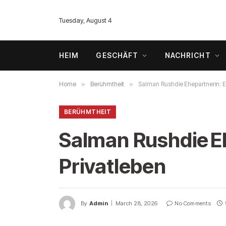
Tuesday, August 4
HEIM
GESCHÄFT
NACHRICHT
Home
»
Berühmtheit
»
Salman Rushdie Ehepartnerin: Ei
BERÜHMTHEIT
Salman Rushdie Eh
Privatleben
By
Admin
March 28, 2026
No Comments