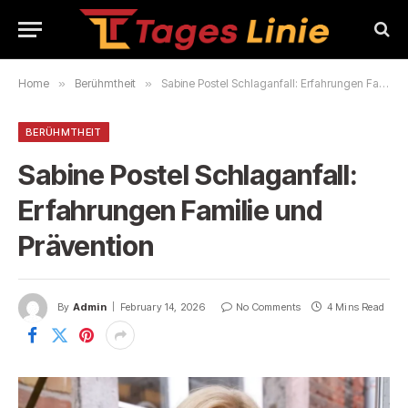
Home
»
Berühmtheit
»
Sabine Postel Schlaganfall: Erfahrungen Familie und Prävention
BERÜHMTHEIT
Sabine Postel Schlaganfall:
Erfahrungen Familie und
Prävention
By
Admin
February 14, 2026
No Comments
4 Mins Read