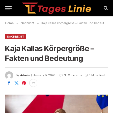
Home
»
Nachricht
»
Kaja Kallas Körpergröße – Fakten und Bedeutung
NACHRICHT
Kaja Kallas Körpergröße –
Fakten und Bedeutung
By
Admin
January 8, 2026
No Comments
5 Mins Read