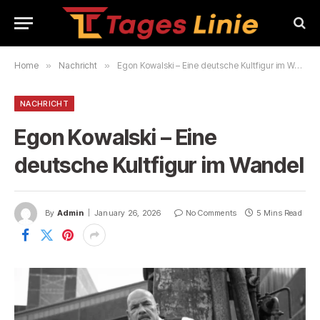
Home
»
Nachricht
»
Egon Kowalski – Eine deutsche Kultfigur im Wandel
NACHRICHT
Egon Kowalski – Eine
deutsche Kultfigur im Wandel
By
Admin
January 26, 2026
No Comments
5 Mins Read