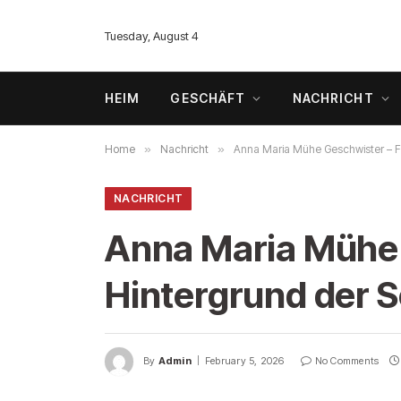
Tuesday, August 4
HEIM
GESCHÄFT
NACHRICHT
Home
»
Nachricht
»
Anna Maria Mühe Geschwister – Fa
NACHRICHT
Anna Maria Mühe 
Hintergrund der S
By
Admin
February 5, 2026
No Comments